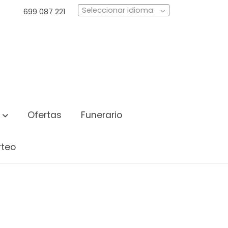
Seleccionar idioma
699 087 221
Ofertas
Funerario
rteo