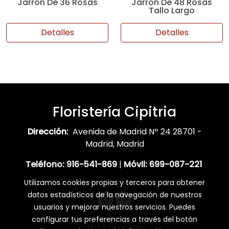
Jarrón De 36 Rosas
Jarrón De 48 Rosas
Tallo Largo
Detalles
Detalles
Floristería Cipitria
Dirección:
Avenida de Madrid Nº 24 28701 -
Madrid, Madrid
Teléfono:
916-541-869
|
Móvil:
699-087-221
Utilizamos cookies propias y terceros para obtener
datos estadísticos de la navegación de nuestros
usuarios y mejorar nuestros servicios. Puedes
Aviso legal
configurar tus preferencias a través del botón
Política de cookies