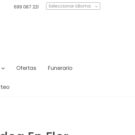
Seleccionar idioma
699 087 221
Ofertas
Funerario
rteo