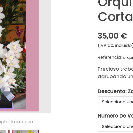
Orquí
Cort
35,00 €
(IVA 0% incluido
Referencia:
orqu
Precioso trab
agrupando un
Descuento: Z
Selecciona un
Numero De V
pliar la imagen
Selecciona un