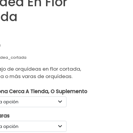
dea En Flor
ada
)
idea_cortada
ajo de orquídeas en flor cortada,
a o más varas de orquídeas.
ona Cerca A Tienda, O Suplemento
a opción
aras
a opción