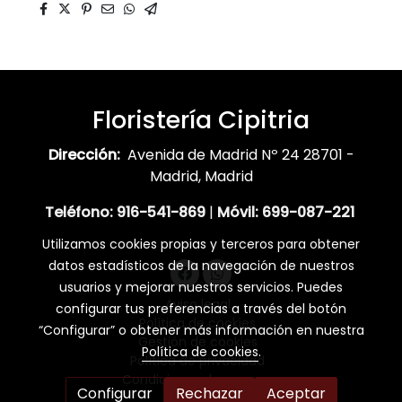
Floristería Cipitria
Dirección:
Avenida de Madrid Nº 24 28701 -
Madrid, Madrid
Teléfono:
916-541-869
|
Móvil:
699-087-221
Utilizamos cookies propias y terceros para obtener
datos estadísticos de la navegación de nuestros
usuarios y mejorar nuestros servicios. Puedes
Aviso legal
configurar tus preferencias a través del botón
Política de cookies
“Configurar” o obtener más información en nuestra
Gestión de cookies
Política de cookies
.
Política de privacidad
Condiciones de compra
Configurar
Rechazar
Aceptar