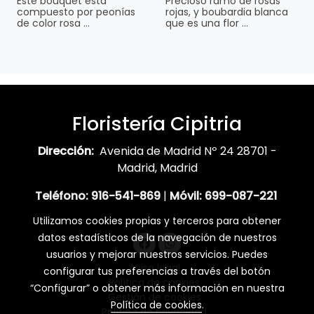
Este bouquet está
Precioso ramo de rosas
compuesto por peonías
rojas, y boubardia blanca
de color rosa ...
que es una flor ...
Floristería Cipitria
Dirección:
Avenida de Madrid Nº 24 28701 -
Madrid, Madrid
Teléfono:
916-541-869
|
Móvil:
699-087-221
Utilizamos cookies propias y terceros para obtener
datos estadísticos de la navegación de nuestros
usuarios y mejorar nuestros servicios. Puedes
Aviso legal
configurar tus preferencias a través del botón
Política de cookies
“Configurar” o obtener más información en nuestra
Gestión de cookies
Política de cookies
.
Política de privacidad