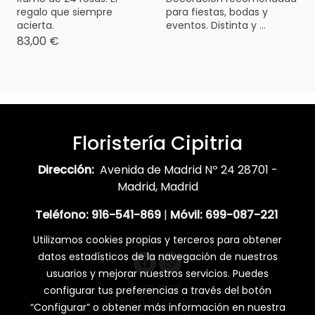
regalo que siempre
para fiestas, bodas y
acierta.
eventos. Distinta y ...
83,00 €
Floristería Cipitria
Dirección:
Avenida de Madrid Nº 24 28701 -
Madrid, Madrid
Teléfono:
916-541-869
|
Móvil:
699-087-221
Utilizamos cookies propias y terceros para obtener
datos estadísticos de la navegación de nuestros
usuarios y mejorar nuestros servicios. Puedes
Aviso legal
configurar tus preferencias a través del botón
Política de cookies
“Configurar” o obtener más información en nuestra